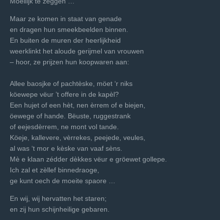
Moeilijk te zeggen …
Maar ze komen in staat van genade
en dragen hun smeekbeelden binnen.
En buiten de muren der heerlijkheid
weerklinkt het aloude gerijmel van vrouwen
– hoor, ze prijzen hun koopwaren aan:
Allee baosjke of pachtèske, möet ‘r niks
köewepe vëur ’t offere in de kapèl?
Een hujet of een hèt, nen èrrem of e biejen,
öewege of hande. Bëuste, ruggestrank
of eejesdèrrem, ne mont vol tande.
Köeje, kallevere, vèrrekes, peejede, veules,
al was ‘t mor e kèske van vaaf sèns.
Mè e klaan zédder dèkkes vëur e gröewet gollepe.
Ich zal et zèllef binnedraoge,
ge kunt oech de moeite spaore …
En wij, wij hervatten het staren;
en zij hun schijnheilige gebaren.