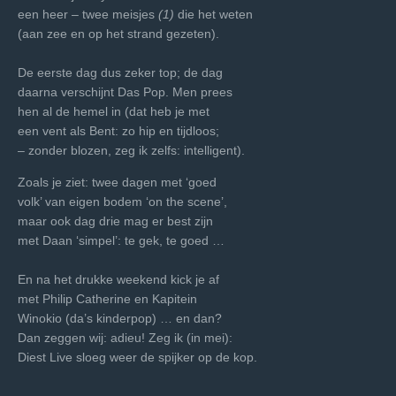
een heer – twee meisjes
(1)
die het weten
(aan zee en op het strand gezeten).
De eerste dag dus zeker top; de dag
daarna verschijnt Das Pop. Men prees
hen al de hemel in (dat heb je met
een vent als Bent: zo hip en tijdloos;
– zonder blozen, zeg ik zelfs: intelligent).
Zoals je ziet: twee dagen met ‘goed
volk’ van eigen bodem ‘on the scene’,
maar ook dag drie mag er best zijn
met Daan ‘simpel’: te gek, te goed …
En na het drukke weekend kick je af
met Philip Catherine en Kapitein
Winokio (da’s kinderpop) … en dan?
Dan zeggen wij: adieu! Zeg ik (in mei):
Diest Live sloeg weer de spijker op de kop.