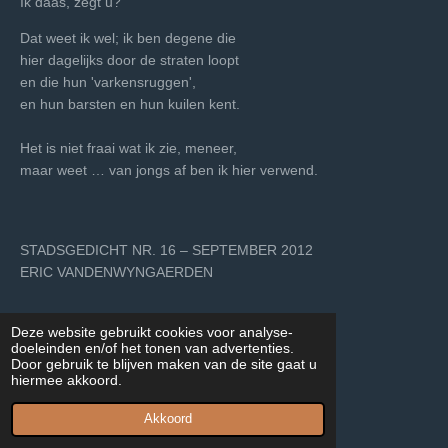
Ik daas, zegt u?
Dat weet ik wel; ik ben degene die
hier dagelijks door de straten loopt
en die hun 'varkensruggen',
en hun barsten en hun kuilen kent.
Het is niet fraai wat ik zie, meneer,
maar weet … van jongs af ben ik hier verwend.
STADSGEDICHT NR. 16 – SEPTEMBER 2012
ERIC VANDENWYNGAERDEN
______________
(3) ongecensureerde versie
Deze website gebruikt cookies voor analyse-
doeleinden en/of het tonen van advertenties.
Door gebruik te blijven maken van de site gaat u
hiermee akkoord.
Stadsgedicht 17
Akkoord