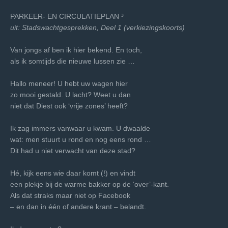
PARKEER- EN CIRCULATIEPLAN ³
uit: Stadswachtgesprekken, Deel 1 (verkiezingskoorts)
Van jongs af ben ik hier bekend. En toch,
als ik somtijds die nieuwe lussen zie …
Hallo meneer! U hebt uw wagen hier
zo mooi gestald. U lacht? Weet u dan
niet dat Diest ook ‘vrije zones’ heeft?
Ik zag immers vanwaar u kwam. U dwaalde
wat: men stuurt u rond en nog eens rond …
Dit had u niet verwacht van deze stad?
Hé, kijk eens wie daar komt (!) en vindt
een plekje bij de warme bakker op de ‘over’-kant.
Als dat straks maar niet op Facebook
– en dan in één of andere krant – belandt.