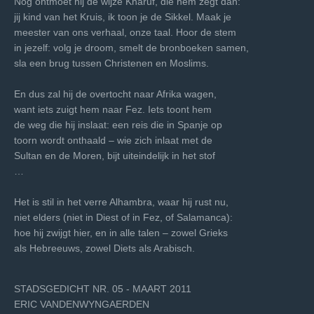
Nog ontmoet hij de wijze Kharuf, die hem zegt dan:
jij kind van het Kruis, ik toon je de Sikkel. Maak je
meester van ons verhaal, onze taal. Hoor de stem
in jezelf: volg je droom, smelt de bronboeken samen,
sla een brug tussen Christenen en Moslims.
En dus zal hij de overtocht naar Afrika wagen,
want iets zuigt hem naar Fez. Iets toont hem
de weg die hij inslaat: een reis die in Spanje op
toorn wordt onthaald – wie zich inlaat met de
Sultan en de Moren, bijt uiteindelijk in het stof
…
Het is stil in het verre Alhambra, waar hij rust nu,
niet elders (niet in Diest of in Fez, of Salamanca):
hoe hij zwijgt hier, en in alle talen – zowel Grieks
als Hebreeuws, zowel Diets als Arabisch.
STADSGEDICHT NR. 05 - MAART 2011
ERIC VANDENWYNGAERDEN