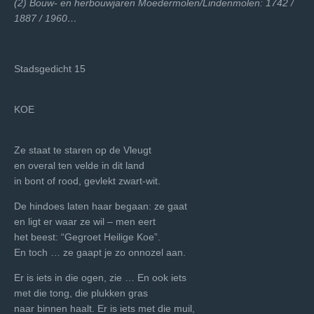
(2) Bouw- en herbouwjaren Moedermolen/Lindenmolen: 1742 /
1887 / 1960…
Stadsgedicht 15
KOE
Ze staat te staren op de Vleugt
en overal ten velde in dit land
in bont of rood, gevlekt zwart-wit.
De hindoes laten haar begaan: ze gaat
en ligt er waar ze wil – men eert
het beest: “Gegroet Heilige Koe”.
En toch … ze gaapt je zo onnozel aan.
Er is iets in die ogen, zie … En ook iets
met die tong, die plukken gras
naar binnen haalt. Er is iets met die muil,