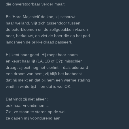
die onverstoorbaar verder maalt.
En ‘Hare Majesteit’ de koe, zij schouwt
haar weiland, vlijt zich tussendoor tussen
de boterbloemen en de zelfgebakken vlaaien
neer, herkauwt, en ziet de boer die op het pad
langsheen de prikkeldraad passeert.
Hij kent haar goed. Hij roept haar naam
en keurt haar lijf (1A, 1B of C?): misschien
draagt zij ooit nog het uierlint – da’s uiteraard
een droom van hem; zij blijft het koebeest
dat hij melkt en dat bij hem een warme stalling
vindt in wintertijd – en dat is wel OK.
Dat vindt zij niet alleen:
ook haar vriendinnen …
Zie, ze staan te staren op de wei;
ze gapen mij voortdurend aan.