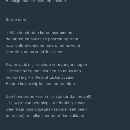
En altijd maar zoeken en zoeken.
Ik zeg hem:
‘k Was honderden keren hier binnen
de muren en onder de poorten op jacht
naar ontbrekende nummers. Soms vond
ik er één, soms vond ik er geen.
Kwam vaak mijn illustere voorgangers tegen
– steeds bezig met wat hen zo nauw aan
het hart lag – in Aula of Elckerlyczaal.
En dan keken wij, lachten en groetten.
Ben honderden keren (’t is sterker dan mezelf)
– bij wijze van oefening – de hobbelige weg
weer naar huis opgegaan (zonder een been
te breken); en elke keer meer dan voldaan.