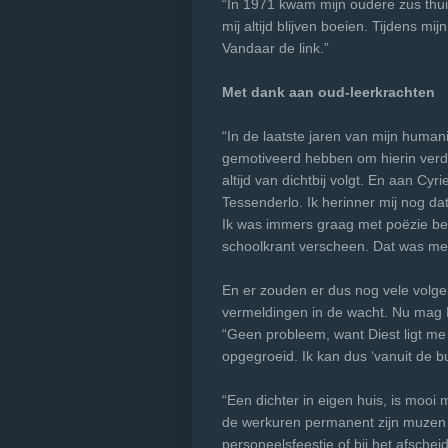
“In 1971 kwam mijn oudere zus thui
mij altijd blijven boeien. Tijdens m
Vandaar de link.”
Met dank aan oud-leerkrachten
“In de laatste jaren van mijn huma
gemotiveerd hebben om hierin verde
altijd van dichtbij volgt. En aan C
Tessenderlo. Ik herinner mij nog d
Ik was immers graag met poëzie bezi
schoolkrant verscheen. Dat was met
En er zouden er dus nog vele volgen.
vermeldingen in de wacht. Nu mag E
“Geen probleem, want Diest ligt me
opgegroeid. Ik kan dus ‘vanuit de b
“Een dichter in eigen huis, is mooi
de werkuren permanent zijn muzen a
personeelsfeestje of bij het afsche