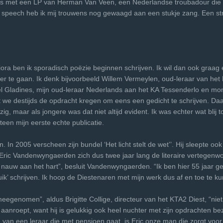
s met een LP van Herman Van Veen, een Nederlandse troubadour die fijn
ijn speech heb ik mij trouwens nog gewaagd aan een stukje zang. Een strof
niora ben ik sporadisch poëzie beginnen schrijven. Ik wil dan ook gra
r te gaan. Ik denk bijvoorbeeld Willem Vermeylen, oud-leraar van het 
yriel Gladines, mijn oud-leraar Nederlands aan het KA Tessenderlo en mo
at we destijds de opdracht kregen om eens een gedicht te schrijven. D
g, maar als jongere was dat niet altijd evident. Ik was echter wat blij 
een mijn eerste echte publicatie.
 In 2005 verscheen zijn bundel ‘Het licht stelt de wet’’. Hij sleepte ook
ric Vandenwyngaerden zich dus twee jaar lang de literaire vertegenw
 nauw aan het hart”, besluit Vandenwyngaerden. “Ik ben hier 55 jaar g
uik’ schrijven. Ik hoop de Diestenaren met mijn werk dus af en toe te 
 meegenomen”, aldus Brigitte Collige, directeur van het KTA2 Diest, “nie
anroept, want hij is gelukkig ook heel nuchter met zijn opdrachten bez
id van een leraar die met pensioen gaat, is Eric onze man die zorgt voo