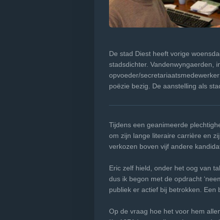
De stad Diest heeft vorige woensd
stadsdichter. Vandenwyngaerden, in 
opvoeder/secretariaatsmedewerker 
poëzie bezig. De aanstelling als s
Tijdens een geanimeerde plechtighe
om zijn lange literaire carrière en 
verkozen boven vijf andere kandida
Eric zelf hield, onder het oog van t
dus ik begon met de opdracht ‘neem 
publiek er actief bij betrokken. Een 
Op de vraag hoe het voor hem allema