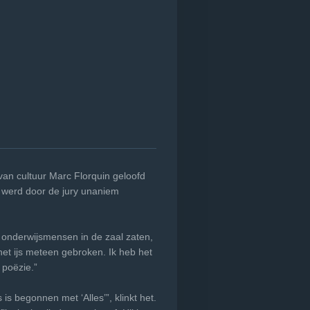
an cultuur Marc Florquin geloofd
er werd door de jury unaniem
el onderwijsmensen in de zaal zaten,
het ijs meteen gebroken. Ik heb het
e poëzie.”
s begonnen met ‘Alles’”, klinkt het.