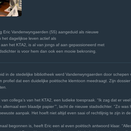
ag Eric Vandenwyngaerden (55) aangeduid als nieuwe
het dagelijkse leven actief als
aan het KTA2, is al van jongs af aan gepassioneerd met
tadsdichter is voor hem dan ook een mooie bekroning.
id in de stedelijke bibliotheek werd Vandenwyngaerden door schepen v
zijn profiel dat een duidelijke poëtische klemtoon meedraagt. Zijn dossi
ten.
al van collega’s van het KTA2, een ludieke toespraak. “Ik zag dat er ve
allemaal een blaadje papier’”, lacht de nieuwe stadsdichter. “Zo was 
bewuste aanpak. Het hoeft niet altijd even saai of rechtlijnig te zijn in d
al begonnen is, heeft Eric een al even poëtisch antwoord klaar. “Alles i