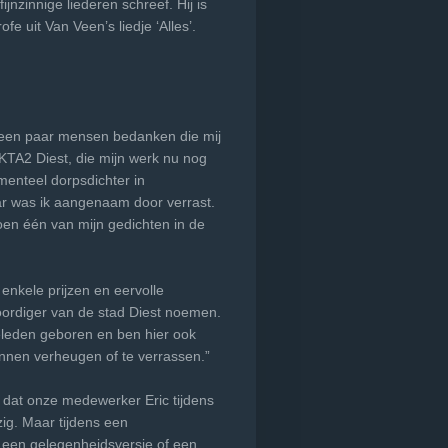
zinnige liederen schreef. Hij is
e uit Van Veen’s liedje ‘Alles’.
ag een paar mensen bedanken die mij
KTA2 Diest, die mijn werk nu nog
menteel dorpsdichter in
aar was ik aangenaam door verrast.
toen één van mijn gedichten in de
 enkele prijzen en eervolle
oordiger van de stad Diest noemen.
eleden geboren en ben hier ook
kunnen verheugen of te verrassen.”
t dat onze medewerker Eric tijdens
ig. Maar tijdens een
r een gelegenheidsversje of een